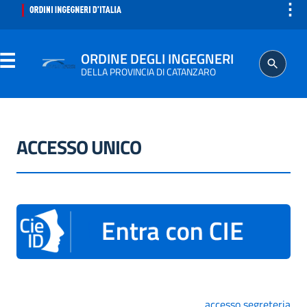
⋮
ORDINE DEGLI INGEGNERI
DELLA PROVINCIA DI CATANZARO
ORDINE
ACCESSO UNICO
SEGRETERIA
ISCRITTO
PROFESSIONE
AGGIORNAMENTO PROFESSIONALE
accesso segreteria