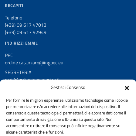
RECAPITI
Telefono
(+39) 09 617 47013
(+39) 09 617 92949
INDIRIZZI EMAIL
PEC
ordine.catanzaro@ingpec.eu
SEGRETERIA
mail@ordineingegneri.cz.it
Gestisci Consenso
SEGUICI SU
Per fornire le migliori esperienze, utilizziamo tecnologie come i cookie
per memorizzare e/o accedere alle informazioni del dispositivo. Il
Facebook
consenso a queste tecnologie ci permetterà di elaborare dati come il
comportamento di navigazione o ID unici su questo sito. Non
acconsentire o ritirare il consenso può influire negativamente su
alcune caratteristiche e funzioni.