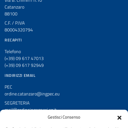
Via B. Chimirri n.10
Catanzaro
88100
C.F. / P.IVA
80004320794
RECAPITI
Telefono
(+39) 09 617 47013
(+39) 09 617 92949
INDIRIZZI EMAIL
PEC
ordine.catanzaro@ingpec.eu
SEGRETERIA
mail@ordineingegneri.cz.it
Gestisci Consenso