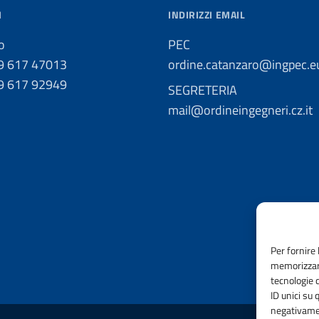
I
INDIRIZZI EMAIL
o
PEC
09 617 47013
ordine.catanzaro@ingpec.e
09 617 92949
SEGRETERIA
mail@ordineingegneri.cz.it
Per fornire 
memorizzare
tecnologie 
ID unici su 
negativamen